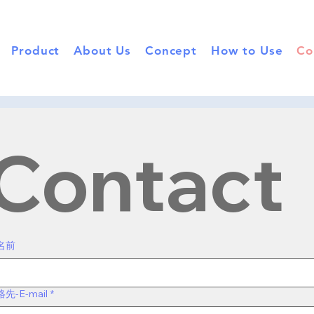
Product
About Us
Concept
How to Use
Co
Contact
名前
先-E-mail
*