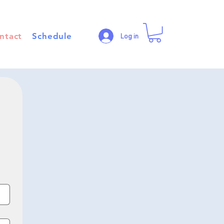
ntact
Schedule
Log in