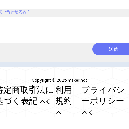
問い合わせ内容
*
送信
Copyright © 2025 makeknot
Inc.
特定商取引法に
利用
プライバシ
基づく表記 ▲◀
規約
ーポリシー
▲
▲◀